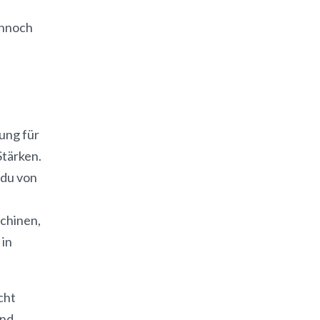
ennoch
ung für
Stärken.
 du von
schinen,
 in
cht
und