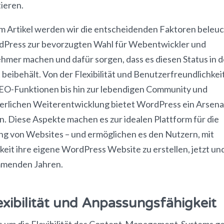
tieren.
em Artikel werden wir die entscheidenden Faktoren beleu
dPress zur bevorzugten Wahl für Webentwickler und
hmer machen und dafür sorgen, dass es diesen Status in d
beibehält. Von der Flexibilität und Benutzerfreundlichkei
SEO-Funktionen bis hin zur lebendigen Community und
ierlichen Weiterentwicklung bietet WordPress ein Arsena
n. Diese Aspekte machen es zur idealen Plattform für die
ung von Websites – und ermöglichen es den Nutzern, mit
keit ihre eigene WordPress Website zu erstellen, jetzt und
menden Jahren.
exibilität und Anpassungsfähigkeit
 um die Flexibilität des Content-Management-Systems ge