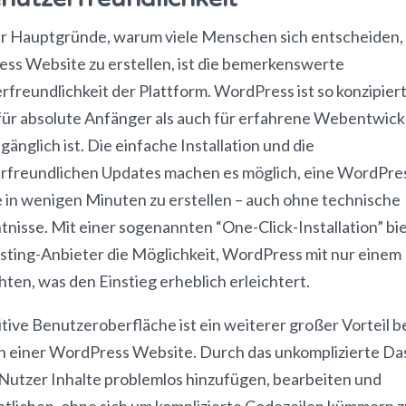
er Hauptgründe, warum viele Menschen sich entscheiden,
ss Website zu erstellen, ist die bemerkenswerte
freundlichkeit der Plattform. WordPress ist so konzipiert
für absolute Anfänger als auch für erfahrene Webentwick
ugänglich ist. Die einfache Installation und die
rfreundlichen Updates machen es möglich, eine WordPre
 in wenigen Minuten zu erstellen – auch ohne technische
nisse. Mit einer sogenannten “One-Click-Installation” bi
sting-Anbieter die Möglichkeit, WordPress mit nur einem 
hten, was den Einstieg erheblich erleichtert.
itive Benutzeroberfläche ist ein weiterer großer Vorteil b
en einer WordPress Website. Durch das unkomplizierte D
Nutzer Inhalte problemlos hinzufügen, bearbeiten und
ntlichen, ohne sich um komplizierte Codezeilen kümmern z