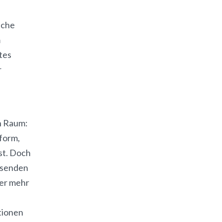
ache
m
tes
r
n Raum:
form,
st. Doch
hsenden
mer mehr
tionen