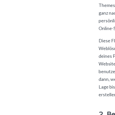
Themes,
ganz nac
persönl
Online-
Diese F
Weblösu
deines P
Website 
benutze
dann, w
Lage bi
erstelle
2. B