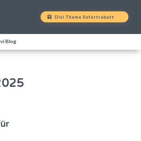
Divi Theme Sofortrabatt
vi Blog
2025
für