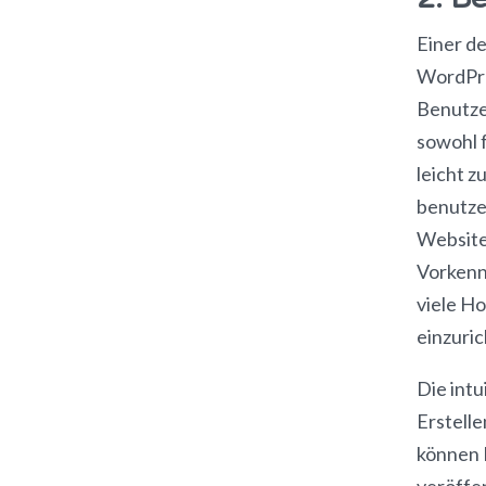
Einer d
WordPre
Benutzer
sowohl 
leicht z
benutze
Website
Vorkennt
viele Ho
einzuric
Die intu
Erstell
können 
veröffe