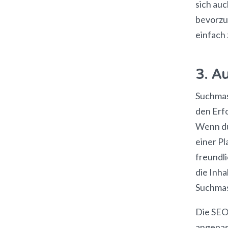
sich au
bevorzug
einfach
3. A
Suchmas
den Erfo
Wenn du
einer Pl
freundli
die Inha
Suchmas
Die SEO-
angepas