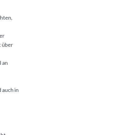
chten,
er
t über
l an
 auch in
ht,