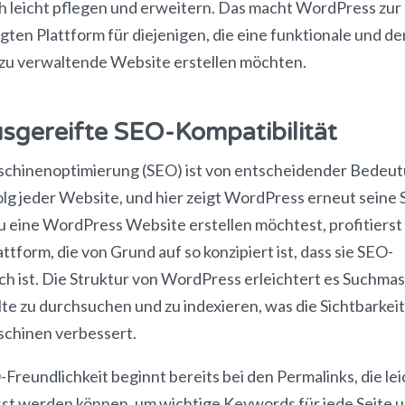
ch leicht pflegen und erweitern. Das macht WordPress zur
ten Plattform für diejenigen, die eine funktionale und d
 zu verwaltende Website erstellen möchten.
usgereifte SEO-Kompatibilität
chinenoptimierung (SEO) ist von entscheidender Bedeut
lg jeder Website, und hier zeigt WordPress erneut seine 
 eine WordPress Website erstellen möchtest, profitierst
attform, die von Grund auf so konzipiert ist, dass sie SEO-
ch ist. Die Struktur von WordPress erleichtert es Suchma
lte zu durchsuchen und zu indexieren, was die Sichtbarkeit
chinen verbessert.
Freundlichkeit beginnt bereits bei den Permalinks, die lei
st werden können, um wichtige Keywords für jede Seite 