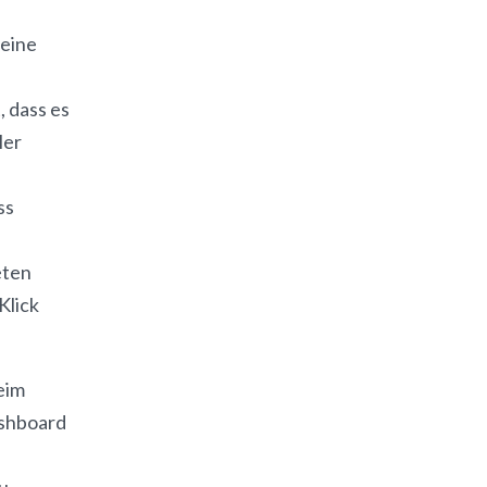
 eine
, dass es
ler
ss
eten
Klick
eim
ashboard
u