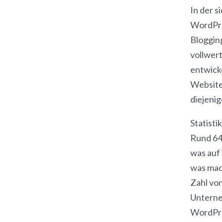
In der s
WordPres
Blogging
vollwer
entwick
Website
diejeni
Statist
Rund 64
was auf
was mac
Zahl vo
Unterne
WordPre