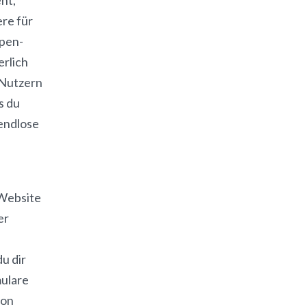
re für
Open-
erlich
 Nutzern
s du
 endlose
 Website
er
u dir
ulare
von