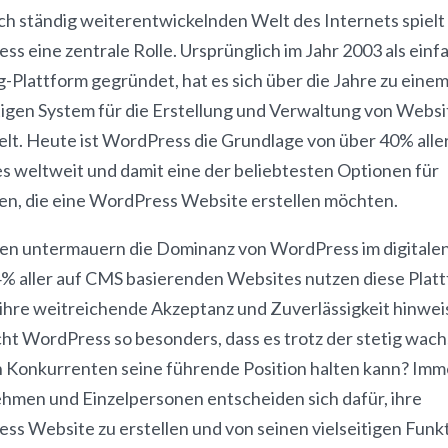
ich ständig weiterentwickelnden Welt des Internets spielt
s eine zentrale Rolle. Ursprünglich im Jahr 2003 als einf
-Plattform gegründet, hat es sich über die Jahre zu eine
tigen System für die Erstellung und Verwaltung von Websi
elt. Heute ist WordPress die Grundlage von über 40% alle
s weltweit und damit eine der beliebtesten Optionen für
gen, die eine WordPress Website erstellen möchten.
iken untermauern die Dominanz von WordPress im digitale
% aller auf CMS basierenden Websites nutzen diese Platt
 ihre weitreichende Akzeptanz und Zuverlässigkeit hinwei
ht WordPress so besonders, dass es trotz der stetig wac
n Konkurrenten seine führende Position halten kann? Im
hmen und Einzelpersonen entscheiden sich dafür, ihre
ss Website zu erstellen und von seinen vielseitigen Funk