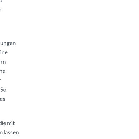
n
lungen
eine
ern
ine
r
 So
des
ie mit
n lassen