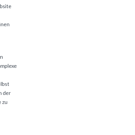
bsite
inen
en
omplexe
lbst
n der
e zu