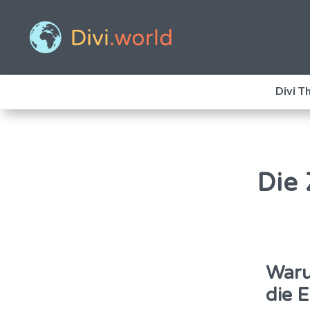
Divi T
Die
Waru
die E