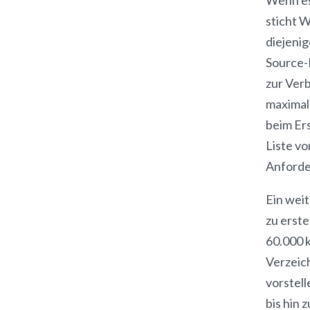
sticht W
diejeni
Source-
zur Ver
maximal
beim Er
Liste v
Anforde
Ein wei
zu erste
60.000 
Verzeich
vorstel
bis hin 