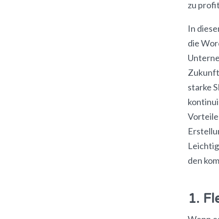
zu profi
In dies
die Wor
Unterne
Zukunft 
starke 
kontinu
Vorteile
Erstell
Leichtig
den kom
1. Fl
Wenn es