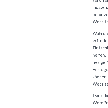
müssen. 
benutzer
Website
Während
erforder
Einfachh
helfen, 
riesige
Verfügu
können 
Website
Dank di
WordPres