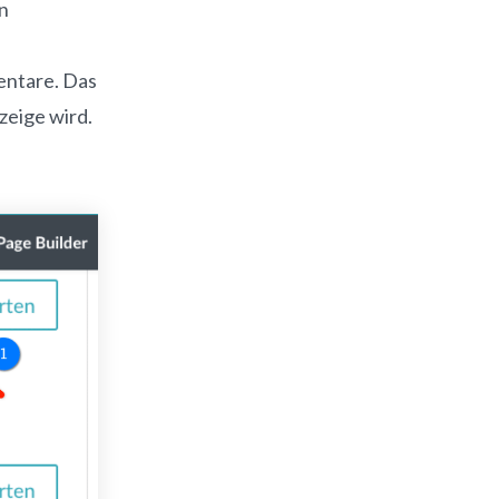
n
entare. Das
zeige wird.