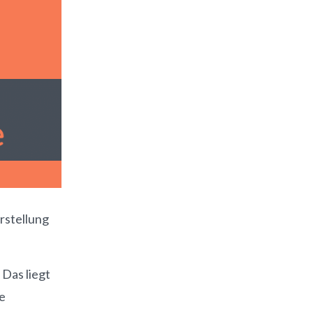
rstellung
Das liegt
he