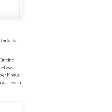
 erhältst
ür eine
e etwas
ber hinaus
 dass es zu