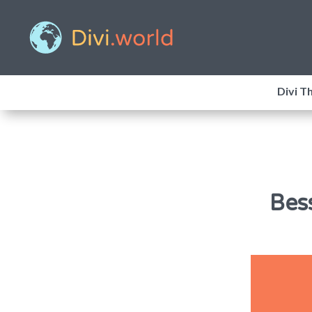
Divi T
Bes