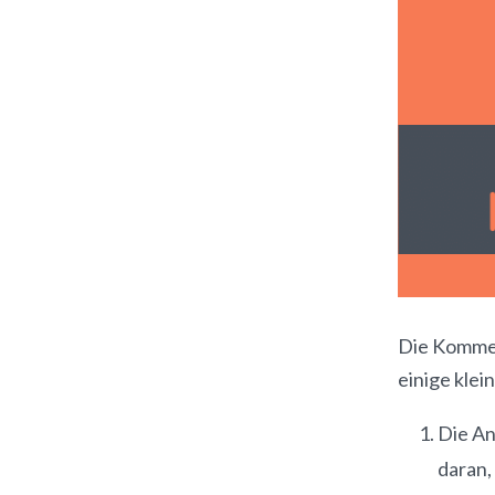
Die Komme
einige klei
Die An
daran,