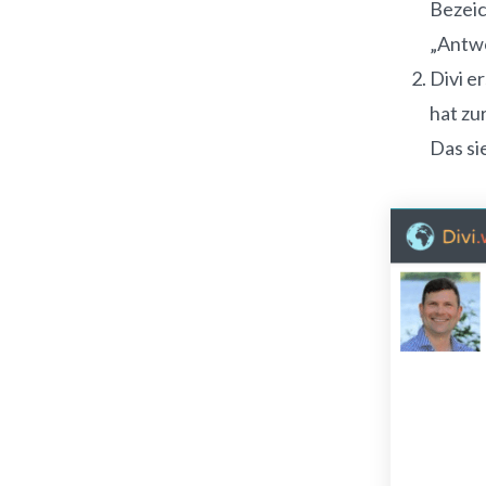
Bezeic
„Antwo
Divi e
hat zu
Das si