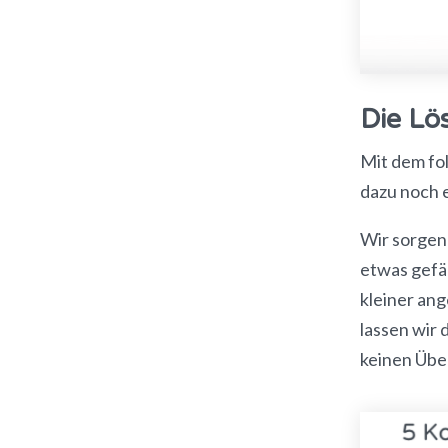
Die Lö
Mit dem fo
dazu noch 
Wir sorgen 
etwas gefä
kleiner an
lassen wir 
keinen Üb