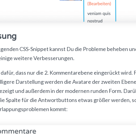
sung
lgenden CSS-Snippet kannst Du die Probleme beheben und
einige weitere Verbesserungen.
dafür, dass nur die 2. Kommentarebene eingerückt wird. F
lligere Darstellung werden die Avatare der zweiten Eben
gezeigt und außerdem in der modernen runden Form. Darü
die Spalte für die Antwortbuttons etwas größer werden, so
erlappungsproblemen kommt: