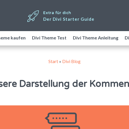
Extra für dich
Der Divi Starter Guide
heme kaufen
Divi Theme Test
Divi Theme Anleitung
Di
Start
»
Divi Blog
sere Darstellung der Kommen